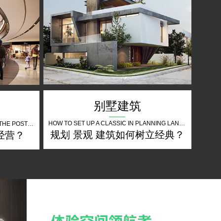
别墅建筑
HOW TO SET UP A CLASSIC IN PLANNING LANDSCAPE ARCHITECTURE
HOW DO BUSINESSES OPERATE IN THE POST EPIDEMIC PERIOD
规划 景观 建筑如何树立经典？
经营？