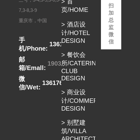
> 首
在...
体...
扫
页/HOME
7,3-8,3-9
加
总
重庆市，中国
> 酒店设
监
计/HOTEL
微
手
DESIGN
信
13617680498
机/Phone:
> 餐饮会
邮
所/CATERING
1903332889@qq.com
箱/Emall:
CLUB
DESIGN
微
13617680498
信/Wet:
> 商业设
计/COMMERCIAL
DESIGN
> 别墅建
筑/VILLA
ARCHITECTUER