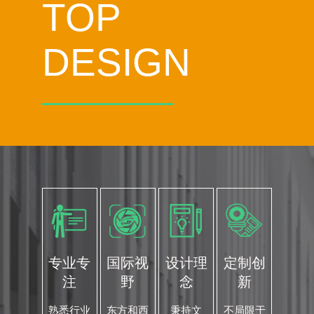
TOP
DESIGN
专业专
国际视
设计理
定制创
注
野
念
新
熟悉行业
东方和西
秉持文
不局限于