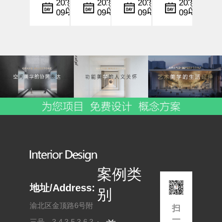
计
计
设计
计
小
小
小
小
2025-
2025-
2025-
2025-
09-22
09-06
09-06
09-05
中，
编
中，
编
行业
编
中，
编
设计
灯光
中，
时间
不仅
与色
情感
与空
仅是
彩不
化设
间的
形式
仅是
计与
节奏
与功
空间
空间
控制
能的
美学
共情
不仅
结
的展
能力
是美
合，
现手
正逐
学与
更是
段，
步成
功能
一种
更是
为酒
的融
情感
影响
店品
合，
与文
顾客
牌塑
更是
案例类
化的
情
造与
用户
表
绪、
用户
体验
地址/Address:
别
现。
行为
体
的深
渝北区金顶路6号附
扫
尤其
与
验...
层...
一
三号，3-4,3-5,3-6,3-