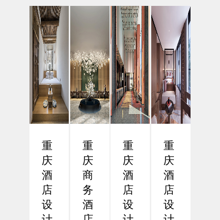
市之
现高
背景
酒店
一，
效与
下，
设计
近年
人性
差旅
的数
来在
化设
效率
字化
商务
计
已成
革命
酒店
一、
为企
在数
行业
引
业和
字化
的发
言：
商务
浪潮
展中
功能
人士
席卷
展现
导向
关注
全球
出强
设计
的核
的今
重
重
重
重
劲的
的必
心议
天，
增
要性
庆
庆
庆
庆
题。
酒店
长...
在
重
设计
酒
商
酒
酒
现...
庆...
正
店
务
店
店
经...
设
酒
设
设
计
店
计
计