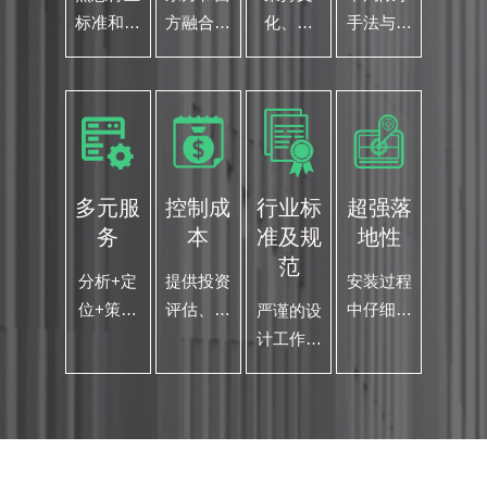
标准和规
方融合本
化、独
手法与风
范，各个
土与国际
特、原创
格，抓住
专业的专
视野，让
与商业融
项目相关
家团队以
设计更有
合的设计
的内在
节能 环
价值
思想 商
文化元
保、实
业与艺术
素，设计
用、系统
的结合才
好的作品
多元服
控制成
行业标
超强落
性的为您
是我们的
务
本
准及规
地性
的项目保
设计之道
范
驾护航
分析+定
提供投资
安装过程
位+策划
评估、定
中仔细留
严谨的设
+规划空
位策划、
意，在巡
计工作流
间设计
选材用
查过程
程，将进
+标识导
料、施工
中，反复
度计划贯
视设计跨
监督 精
检查和复
彻落实到
界结合
确计算、
核 努力
各个配
总体把控
做到每一
方，全程