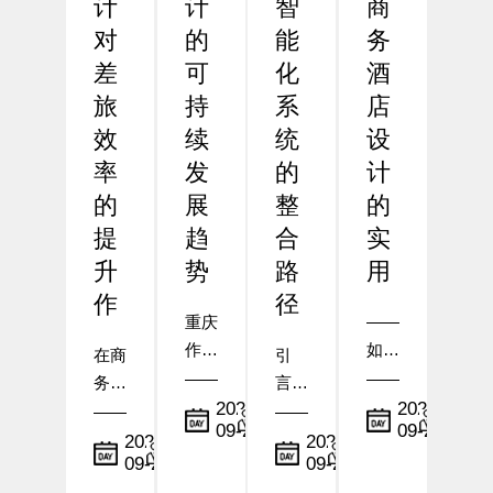
计
计
智
商
对
的
能
务
差
可
化
酒
旅
持
系
店
效
续
统
设
率
发
的
计
的
展
整
的
提
趋
合
实
升
势
路
用
作
径
重庆
——
作为
如何
在商
引
中国
在布
务出
言：
西南
局与
小
小
2025-
2025-
行需
从传
09-23
09-22
地区
编
设施
编
求日
统到
小
小
2025-
2025-
的核
配置
09-24
09-23
益增
编
智
编
心城
中体
长的
慧，