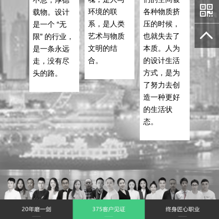
环境的联
各种物质挤
载物。设计
系，是人类
压的时候，
是一个 “无
艺术与物质
也就失去了
限” 的行业，
文明的结
本质。人为
是一条永远
合。
的设计生活
走，没有尽
方式，是为
头的路。
了努力去创
造一种更好
的生活状
态。