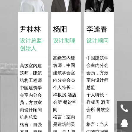
尹桂林
杨阳
李逢春
设计总监-
设计助理
设计顾问
创始人
高级室内建
中国建筑学
筑师，中国
会室内分会
高级室内建
建筑学会室
会员，方致
筑师，建筑
内分会会员
室内设计师
结构工程师
个人特长：
总监
中国建筑学
样板房 酒店
个人特长：
会室内分会
会所 餐饮空
样板房 酒店
员，方致室
间
会所 餐饮空
内设计顾问
格言：室内
间
机构总监
是建筑的灵
格言：当人
格言：自强
魂，是人与
们的空间被
不息，厚德