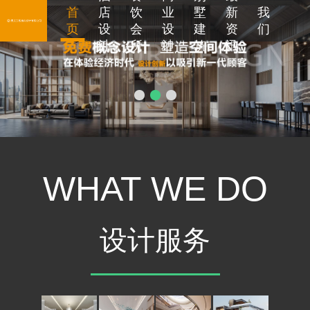
首
店
饮
业
墅
新
我
页
设
会
设
建
资
们
计
所
计
筑
讯
WHAT WE DO
设计服务