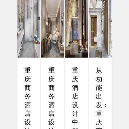
重
重
重
从
庆
庆
庆
功
商
商
酒
能
务
务
店
出
酒
酒
设
发：
店
店
计
重
设
设
中
庆