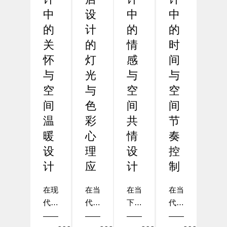
中
设
中
中
的
计
的
的
关
的
情
时
怀
灯
感
间
与
光
与
与
空
与
空
空
间
色
间
间
温
彩
共
节
暖
心
情
奏
设
理
设
控
计
应
计
制
在现
在当
在当
在当
代酒
代酒
下的
代酒
店设
店设
酒店
店设