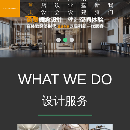
首
店
饮
业
墅
新
我
页
设
会
设
建
资
们
计
所
计
筑
讯
WHAT WE DO
设计服务