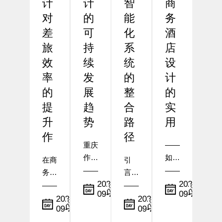
计
计
智
商
对
的
能
务
差
可
化
酒
旅
持
系
店
效
续
统
设
率
发
的
计
的
展
整
的
提
趋
合
实
升
势
路
用
作
径
重庆
——
作为
如何
在商
引
中国
在布
务出
言：
西南
局与
小
小
2025-
2025-
行需
从传
09-23
09-22
地区
编
设施
编
求日
统到
小
小
2025-
2025-
的核
配置
09-24
09-23
益增
编
智
编
心城
中体
长的
慧，