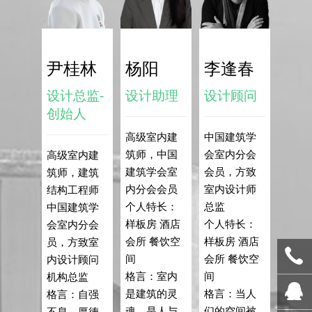
尹桂林
杨阳
李逢春
设计总监-
设计助理
设计顾问
创始人
高级室内建
中国建筑学
筑师，中国
会室内分会
高级室内建
建筑学会室
会员，方致
筑师，建筑
内分会会员
室内设计师
结构工程师
个人特长：
总监
中国建筑学
样板房 酒店
个人特长：
会室内分会
会所 餐饮空
样板房 酒店
员，方致室
间
会所 餐饮空
内设计顾问
格言：室内
间
机构总监
是建筑的灵
格言：当人
格言：自强
魂，是人与
们的空间被
不息，厚德