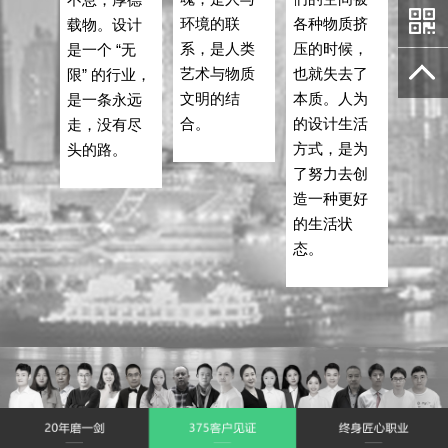
环境的联
各种物质挤
载物。设计
系，是人类
压的时候，
是一个 “无
艺术与物质
也就失去了
限” 的行业，
文明的结
本质。人为
是一条永远
合。
的设计生活
走，没有尽
方式，是为
头的路。
了努力去创
造一种更好
的生活状
态。