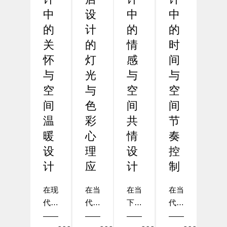
中
设
中
中
的
计
的
的
关
的
情
时
怀
灯
感
间
与
光
与
与
空
与
空
空
间
色
间
间
温
彩
共
节
暖
心
情
奏
设
理
设
控
计
应
计
制
在现
在当
在当
在当
代酒
代酒
下的
代酒
店设
店设
酒店
店设