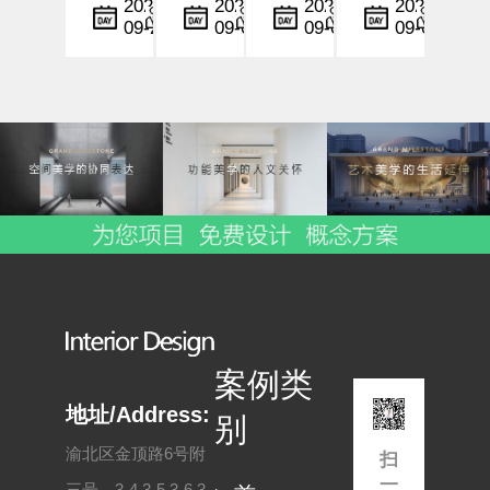
计
计
设计
计
小
小
小
小
2025-
2025-
2025-
2025-
09-22
09-06
09-06
09-05
中，
编
中，
编
行业
编
中，
编
设计
灯光
中，
时间
不仅
与色
情感
与空
仅是
彩不
化设
间的
形式
仅是
计与
节奏
与功
空间
空间
控制
能的
美学
共情
不仅
结
的展
能力
是美
合，
现手
正逐
学与
更是
段，
步成
功能
一种
更是
为酒
的融
情感
影响
店品
合，
与文
顾客
牌塑
更是
案例类
化的
情
造与
用户
表
绪、
用户
体验
地址/Address:
别
现。
行为
体
的深
渝北区金顶路6号附
扫
尤其
与
验...
层...
一
三号，3-4,3-5,3-6,3-