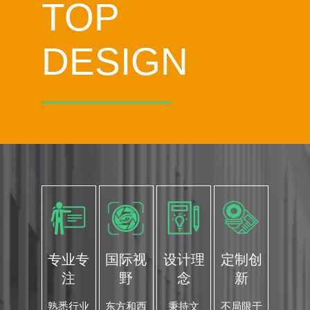
TOP
DESIGN
专业专
国际视
设计理
定制创
注
野
念
新
熟悉行业
东方和西
秉持文
不局限于