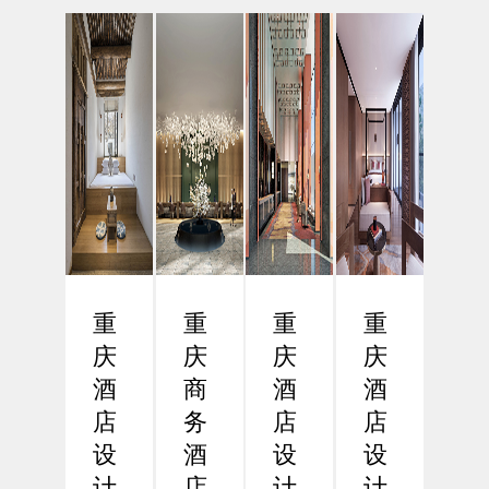
市之
现高
背景
酒店
一，
效与
下，
设计
近年
人性
差旅
的数
来在
化设
效率
字化
商务
计
已成
革命
酒店
一、
为企
在数
行业
引
业和
字化
的发
言：
商务
浪潮
展中
功能
人士
席卷
展现
导向
关注
全球
出强
设计
的核
的今
重
重
重
重
劲的
的必
心议
天，
增
要性
庆
庆
庆
庆
题。
酒店
长...
在
重
设计
酒
商
酒
酒
现...
庆...
正
店
务
店
店
经...
设
酒
设
设
计
店
计
计