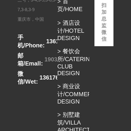
> 首
在...
体...
扫
页/HOME
7,3-8,3-9
加
总
重庆市，中国
> 酒店设
监
计/HOTEL
微
手
DESIGN
信
13617680498
机/Phone:
> 餐饮会
邮
所/CATERING
1903332889@qq.com
箱/Emall:
CLUB
DESIGN
微
13617680498
信/Wet:
> 商业设
计/COMMERCIAL
DESIGN
> 别墅建
筑/VILLA
ARCHITECTUER