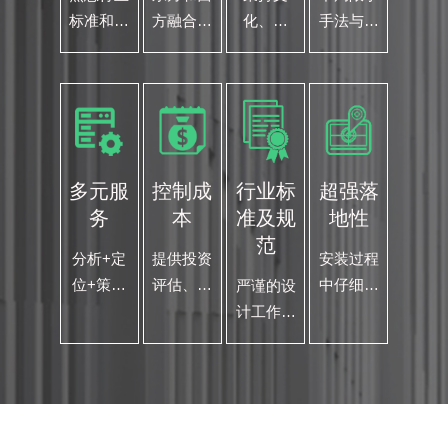
标准和规
方融合本
化、独
手法与风
范，各个
土与国际
特、原创
格，抓住
专业的专
视野，让
与商业融
项目相关
家团队以
设计更有
合的设计
的内在
节能 环
价值
思想 商
文化元
保、实
业与艺术
素，设计
用、系统
的结合才
好的作品
多元服
控制成
行业标
超强落
性的为您
是我们的
务
本
准及规
地性
的项目保
设计之道
范
驾护航
分析+定
提供投资
安装过程
位+策划
评估、定
中仔细留
严谨的设
+规划空
位策划、
意，在巡
计工作流
间设计
选材用
查过程
程，将进
+标识导
料、施工
中，反复
度计划贯
视设计跨
监督 精
检查和复
彻落实到
界结合
确计算、
核 努力
各个配
总体把控
做到每一
方，全程